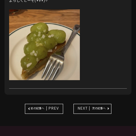
よろしくどーぞ( •̀∀︎•́ )✧︎
| PREV
NEXT |
前の記事へ
次の記事へ