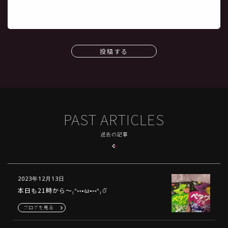
投稿する
PAST ARTICLES
過去の記事
2023年12月13日
本日も21時から〜₍ᐢ⑅•ω•⑅ᐢ₎✩⃛
ブログを見る