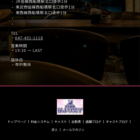
JR各線西船橋駅北口徒歩1分
・
東武野田線西船橋駅北口徒歩1分
・
東西線西船橋駅北口徒歩1分
・
・
・
TEL
・
047-431-1118
営業時間
・19:30 ～ LAST
店休日
・年中無休
トップページ
料金システム
キャスト
出勤表
店舗ブログ
キャストブログ
求人
メールマガジン