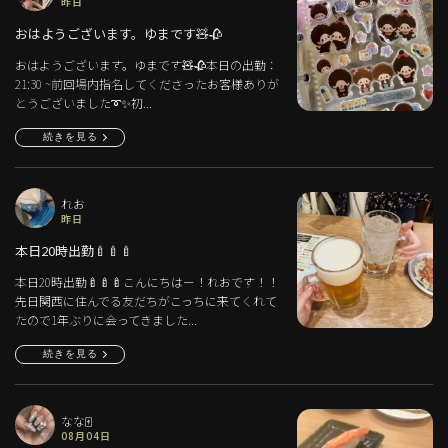
昨日
おはようございます。ゆまです🧸🥀
おはようございます。ゆまです🧸🥀本日の出勤：
21:30 ~前回場内指名してくださったお客様ありが
とうございました➰✨️初...
続きを見る
れお
昨日
本日20時出勤🍼🍼🍼
本日20時出勤🍼🍼🍼こんにちはー！れおです！！
先日関西に住んでる友だちがこっちに来てくれて
たので1年ぶりに会ってきました...
続きを見る
なな🀄️
08月04日