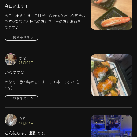
今日います！
今日います！誕生日月だから頑張りたいの気持ち
です✨ななさん指名の方もフリーの方もお待ちし
てます♪
続きを見る
かな
08月04日
かなです😊
かなです😊20時からいまーす！待ってるね（｡･
ω･｡）
続きを見る
りり
08月04日
こんにちは、出勤です。