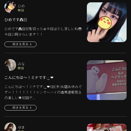
ひめ
昨日
ひめです👸🏻
ひめです👸🏻前髪切った☺️今日は少し涼しいね😳
今日21時からいます！！
続きを見る
みな
昨日
こんにちは〜！ミナです‪·͜· ❤︎‬
こんにちは〜！ミナです‪·͜· ❤︎‬6日(木)お店お休みで
すー！！！！！！！インターハイの結果速報見る
の楽しい🌟前回デ...
続きを見る
ゆま