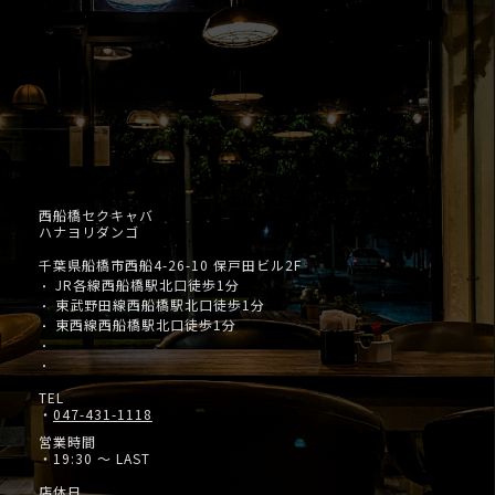
西船橋セクキャバ
ハナヨリダンゴ
千葉県船橋市西船4-26-10 保戸田ビル2F
JR各線西船橋駅北口徒歩1分
・
東武野田線西船橋駅北口徒歩1分
・
東西線西船橋駅北口徒歩1分
・
・
・
TEL
・
047-431-1118
営業時間
・19:30 ～ LAST
店休日