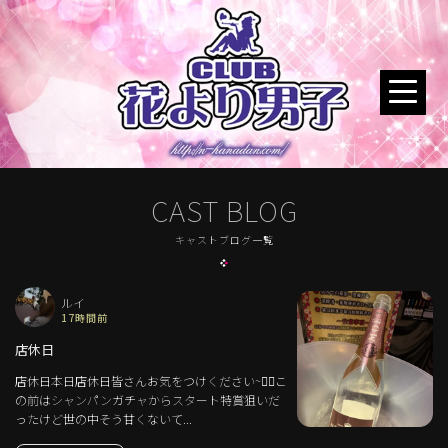
CAST BLOG
キャストブログ一覧
ルイ
17時間前
店休日
店休日本日店休日皆さんお気をつけください~🖐🏻こ
の前はシャンパンガチャからスタート特賞狙いだ
ったけど世の中そう甘くないて...