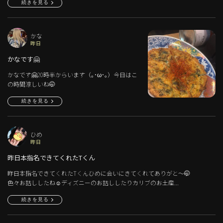
続きを見る
かな
昨日
かなです🤗
かなです🤗20時半からいます（｡･ω･｡）今日はこ
の時間涼しいね🤭
続きを見る
ひめ
昨日
昨日本指名できてくれたTくん
昨日本指名できてくれたTくんひめに会いにきてくれてありがと〜🤭
色々お話ししたね☺️ディズニーのお話ししたりカリブのお土産...
続きを見る