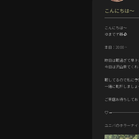
こんにちは〜
こんにちは〜
ゆまです🧸🥀
本日：20:00 ~
昨日は暇過ぎて早上
今日は沢山来てくれる
暇してるので私に予
一緒に乾杯しましょー
ご来店お待ちしております
♡ ••┈┈┈┈┈┈┈┈
ユニバのホラーナイト