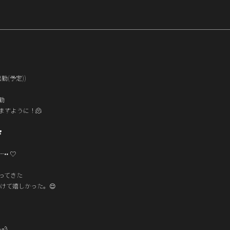
出勤(予定))
勤
ますように！🫠
️
•• ♡
ってきた
行けて嬉しかった。😌
💨