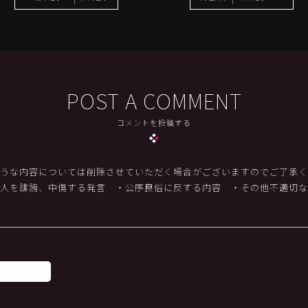
POST A COMMENT
コメントを投稿する
うな内容については削除させていただく場合がございますのでご了承く
他人を誹謗、中傷する発言
・公序良俗に反する内容
・その他不適切な