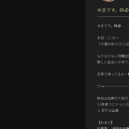
ゆまです。🧸🥀
ゆまです。🧸🥀
本日：21:30～
（今週は後19.20.21
なかなかない月曜出
新しい出会いがあり
花男で待ってるよー❣
♡ ••┈┈┈┈┈┈┈┈
昨日は佐原の大祭行
5.6年振りにやっと
↓ 好きな山車
【おまけ】
秋華賞：3連複的中🏇