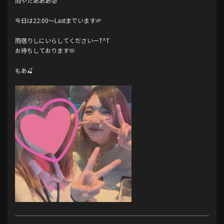
雨やだあああ😰
今日は22:00〜Lastまでいます🌱
雨宿りしにいらしてくださいーT^T
お待ちしております🫶
もあ🍒