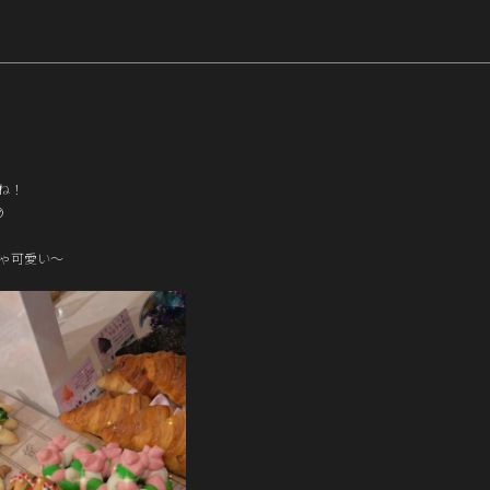
ね！

ゃ可愛い～