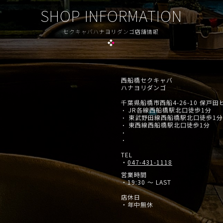
SHOP INFORMATION
セクキャバハナヨリダンゴ店舗情報
西船橋セクキャバ
ハナヨリダンゴ
千葉県船橋市西船4-26-10 保戸田
JR各線西船橋駅北口徒歩1分
・
東武野田線西船橋駅北口徒歩1分
・
東西線西船橋駅北口徒歩1分
・
・
・
TEL
・
047-431-1118
営業時間
・19:30 ～ LAST
店休日
・年中無休