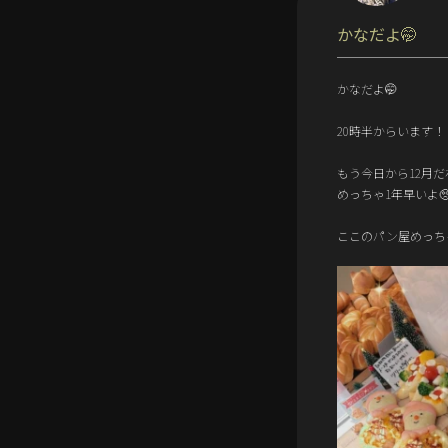
かなだよ🤭
かなだよ🤭
20時半からいます！
もう今日から12月だ
めっちゃ1年早いよ
ここのパン屋めっち