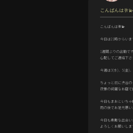
こんばんは🥂
こんばんは🥂💫
今日は21時からいます‪
1週間ぶりの出勤です
心配してご連絡下さ
今週は3(水)、5(金)、
ちょっと前に渋谷の
夜景の綺麗なお店で
今日もまおといちゃ
雨の後でお足元悪い
今日も素敵な出会いがあ
よろしくお願いします🐈⸒⸒