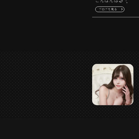
こんばんは‪🌙*·̩͙‬
ブログを見る