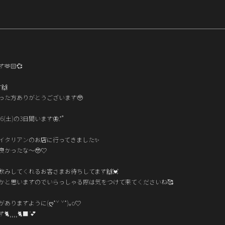

🏻️💞
🙌
った方ありがとうございます🥹
6(土)の3日間います🦋.*˚
イタリアンのお店に行ってきました✨️
良かったな〜🥹♡
飲みしてくれるお客さまお待ちしてます🙌💓
かと思いますのでいらっしゃる際は気をつけて来てくださいね🥰
りますように(ღ*ˇ ˇ*)｡o♡
⸒⸒🐈‍⬛ ͗💕