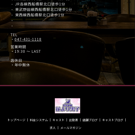
JR各線西船橋駅北口徒歩1分
・
東武野田線西船橋駅北口徒歩1分
・
東西線西船橋駅北口徒歩1分
・
・
・
TEL
・
047-431-1118
営業時間
・19:30 ～ LAST
店休日
・年中無休
トップページ
料金システム
キャスト
出勤表
店舗ブログ
キャストブログ
求人
メールマガジン