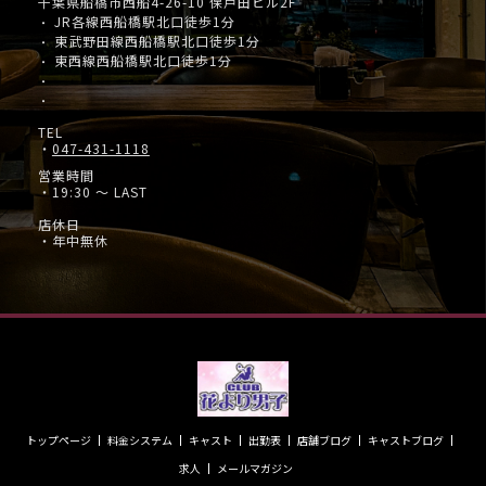
千葉県船橋市西船4-26-10 保戸田ビル2F
JR各線西船橋駅北口徒歩1分
・
東武野田線西船橋駅北口徒歩1分
・
東西線西船橋駅北口徒歩1分
・
・
・
TEL
・
047-431-1118
営業時間
・19:30 ～ LAST
店休日
・年中無休
トップページ
料金システム
キャスト
出勤表
店舗ブログ
キャストブログ
求人
メールマガジン