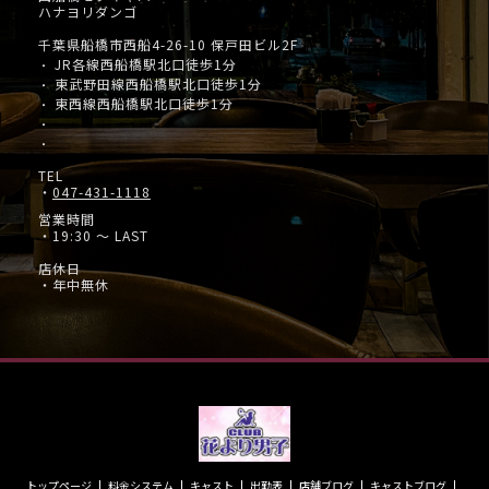
ハナヨリダンゴ
千葉県船橋市西船4-26-10 保戸田ビル2F
JR各線西船橋駅北口徒歩1分
・
東武野田線西船橋駅北口徒歩1分
・
東西線西船橋駅北口徒歩1分
・
・
・
TEL
・
047-431-1118
営業時間
・19:30 ～ LAST
店休日
・年中無休
トップページ
料金システム
キャスト
出勤表
店舗ブログ
キャストブログ