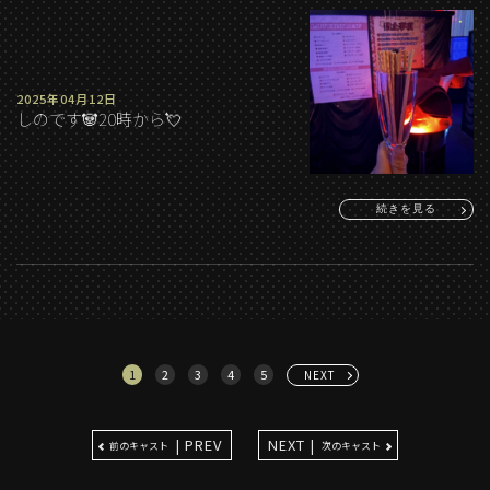
2025年04月12日
しのです🐼20時から💘
続きを見る
1
2
3
4
5
NEXT
| PREV
NEXT |
前のキャスト
次のキャスト