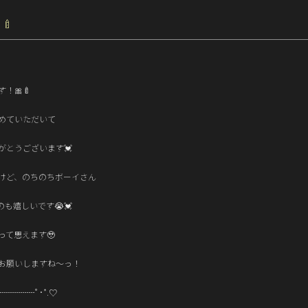
🍼
！🎀🍼
めていただいて
がとうございます💓
けど、のちのちボーイさん
も嬉しいです😭💓
って思えます🥹
お願いしますね〜っ！
┈┈┈┈ﾟ･*.♡