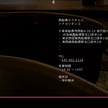
西船橋セクキャバ
ハナヨリダンゴ
千葉県船橋市西船4-26-10 保戸田
JR各線西船橋駅北口徒歩1分
・
東武野田線西船橋駅北口徒歩1分
・
東西線西船橋駅北口徒歩1分
・
・
・
TEL
・
047-431-1118
営業時間
・19:30 ～ LAST
店休日
・年中無休