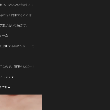
あり、だいたい誰かしらに
緒に行く約束することは
予定が合わな過ぎて、
…🥲
を企画する時が来た…って
手なので、頑張らねば…！
いします💋
すね❤️