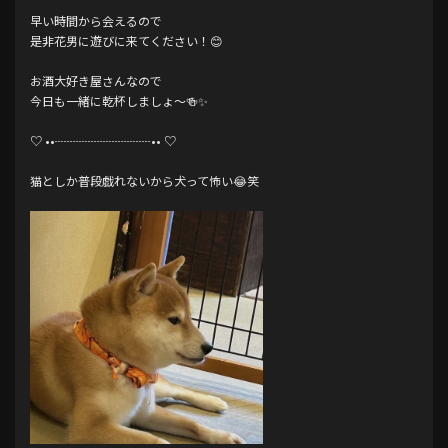
早い時間から会えるので
是非花男に遊びに来てください！😊
お酒大好き屋さんなので
今日も一緒に乾杯しましょ〜🍻✨️
♡ ••┈┈┈┈┈┈┈┈•• ♡
猫としか普段戯れないから犬って怖い😂笑