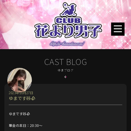
CAST BLOG
ゆまブログ
2023年10月27日
ゆまです🧸🥀
ゆまです🧸🥀
華金の本日：20:30～